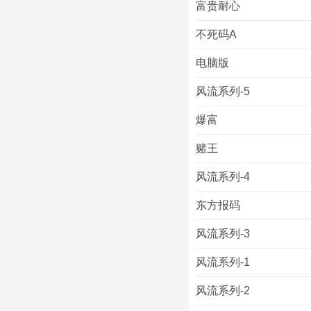
富贵耐心
不死码A
电脑版
风流系列-5
爆富
赌王
风流系列-4
东方报码
风流系列-3
风流系列-1
风流系列-2