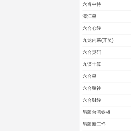
六肖中特
濠江皇
六合心经
九龙内幕(开奖)
六合灵码
九谋十算
六合皇
六合赌神
六合财经
另版台湾铁板
另版新三怪