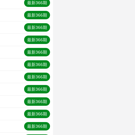
最新
366
期
最新
366
期
最新
366
期
最新
366
期
最新
366
期
最新
366
期
最新
366
期
最新
366
期
最新
366
期
最新
366
期
最新
366
期