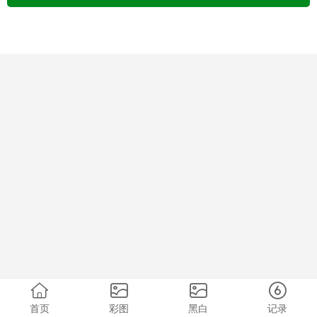
首页
彩图
黑白
记录