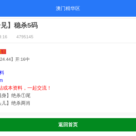
澳门精华区
一见】稳杀5码
:16
4795145
民！
.24.44
】开:16中
资料
m
站或本资料，一起交流！
满身】绝杀①尾
头儿】绝杀两肖
返回首页