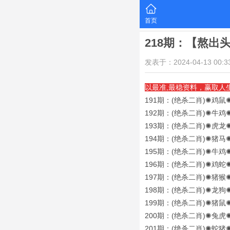
首页
218期：【熬出
发表于：2024-04-13 00:33
以最准,最稳资料，赢取人
191期：(绝杀二肖)✺鸡鼠
192期：(绝杀二肖)✺牛鸡
193期：(绝杀二肖)✺虎龙
194期：(绝杀二肖)✺猪马
195期：(绝杀二肖)✺牛鸡
196期：(绝杀二肖)✺鸡蛇
197期：(绝杀二肖)✺猪猴
198期：(绝杀二肖)✺龙狗
199期：(绝杀二肖)✺猪鼠
200期：(绝杀二肖)✺兔虎
201期：(绝杀二肖)✺蛇猪