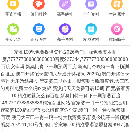
开奖直播
澳门挂牌
高手解挂
全年资料
生肖属性
开奖记录
正版资料
高手资料
权威资料
挑码助手
精准100%免费提供资料,2026新门正版免费资本百
度,777777888888888888百度927344,777777888888888888
百度安全吗,新奥门肖下一期预测百度,新澳门今晚特一肖下预测
百度,新澳门开奖记录查询大乐透开奖结果,2026新澳门开奖记录
查询大乐透结果今,管家婆三期必出一期预测今晚百度管,大三巴
的资料免费大全虎略龙韬,新澳门天天免费谜语10期-百度,管家婆
100精准谜题怎么解百度,新奥门特一肖下一期预测百度
49,7777788888888精准百度网站,官家婆一肖一马预测怎么用,
管家婆100精准谜语怎么解百度你全家,澳门一肖一特今晚预测一
百度,澳门大三巴一肖一码一特大鹏湾美康,新奥今晚开一肖预测
视频2O2511,1O号九,澳门管家婆100精准香港谜题答案9947,澳