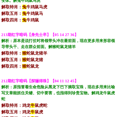
变体。解兔牛鸡鼠马虎‌‌‌‌‌‌‌
解取特肖：
兔
牛鸡鼠马虎
解取五肖：
兔
牛鸡鼠马
解取四肖：
兔
牛鸡鼠
213期红字暗码【身先士卒】【05 14 27 36】
解析：‌‌原本是说打仗时将领带头冲在最前面，现在更多用来形容领
导带头干、走在群众前面。解猴蛇鼠龙猪羊‌‌‌‌‌‌‌
解取特肖：
猴
蛇鼠龙猪羊
解取五肖：
猴
蛇鼠龙猪
解取四肖：
猴
蛇鼠龙
212期红字暗码【探骊得珠】【04 11 12 45】
解析：‌‌原指冒着生命危险从黑龙下巴下摘取宝珠，现在多用来‌比喻
写文章能抓住关键、切中要害‌，也指得到珍贵宝物。‌‌解鸡龙牛鼠虎
蛇‌‌‌‌‌‌‌
解取特肖：鸡龙
牛
鼠虎蛇
解取五肖：鸡龙
牛
鼠虎