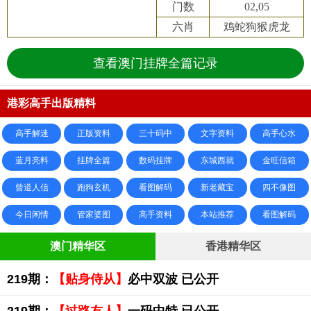
门数
02,05
六肖
鸡蛇狗猴虎龙
查看澳门挂牌全篇记录
港彩高手出版精料
高手解迷
正版资料
三十码中
文字资料
高手心水
蓝月亮料
挂牌全篇
数码挂牌
东城西就
金旺信箱
曾道人信
跑狗玄机
看图解码
新老藏宝
四不像图
今日闲情
管家婆图
高手资料
本站推荐
看图解码
澳门精华区
香港精华区
219期：
【贴身侍从】
必中双波 已公开