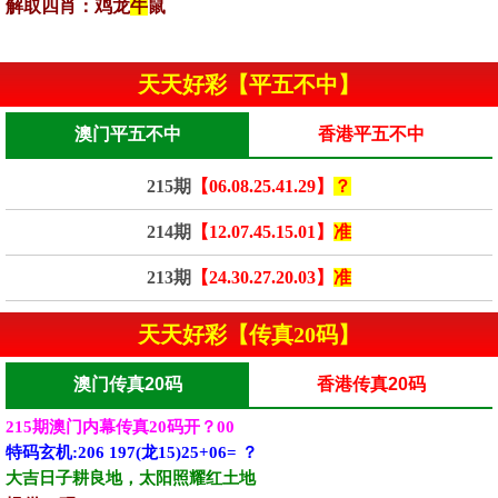
解取四肖：鸡龙
牛
鼠
天天好彩【平五不中】
澳门平五不中
香港平五不中
215期
【06.08.25.41.29】
？
214期
【12.07.45.15.01】
准
213期
【24.30.27.20.03】
准
天天好彩【传真20码】
澳门传真20码
香港传真20码
215期澳门内幕传真20码开？00
特码玄机:206 197(龙15)25+06= ？
大吉日子耕良地，太阳照耀红土地