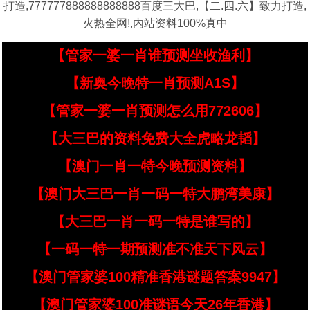
打造,777777888888888888百度三大巴,【二.四.六】致力打造,
火热全网!,内站资料100%真中
【管家一婆一肖谁预测坐收渔利】
【新奥今晚特一肖预测A1S】
【管家一婆一肖预测怎么用772606】
【大三巴的资料免费大全虎略龙韬】
【澳门一肖一特今晚预测资料】
【澳门大三巴一肖一码一特大鹏湾美康】
【大三巴一肖一码一特是谁写的】
【一码一特一期预测准不准天下风云】
【澳门管家婆100精准香港谜题答案9947】
【澳门管家婆100准谜语今天26年香港】