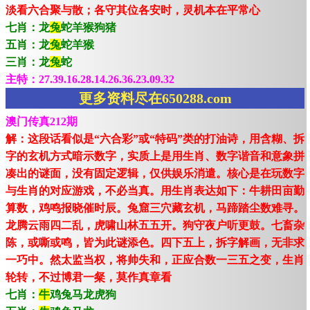
淡看六合聚与散；各守其位各安时，灵机本在平常心
七肖：龙
兔
蛇羊猴狗猪
五肖：龙
兔
蛇羊猴
三肖：龙
兔
蛇
主特：27.39.16.28.14.26.36.23.09.32
更多资料尽在650288.com
澳门传真212期
解：这段话看似是“六合彩”或“特码”类的打油诗，用含糊、拆
字的玄机方式暗示数字，实质上是用生肖、数字谐音和意象拼
凑出的谜面，没有固定逻辑，仅供娱乐消遣。核心是在玩数字
与生肖的对应游戏，不必当真。用生肖表达如下：牛耕田亩勤
算数，鸡鸣报晓催时辰。兔窟三穴藏玄机，马蹄踏尘数难寻。
龙腾云雨四二乱，虎啸山林五五开。狗守夜户听更鼓。七畜杂
陈，或嘶或鸣，皆为此谜添色。四下五上，拆字解画，无非求
一巧中。然太监当权，将帅失和，正应合数一三五之变，生肖
轮转，不过博君一粲，莫作真章看
七肖：
牛
鸡兔马龙虎狗