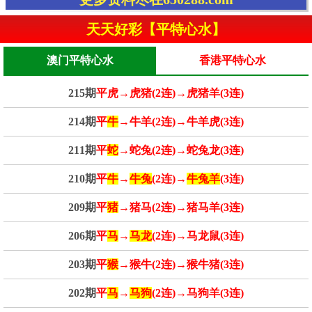
天天好彩【平特心水】
澳门平特心水
香港平特心水
215期
平虎→虎猪(2连)→虎猪羊(3连)
214期
平
牛
→牛羊(2连)→牛羊虎(3连)
211期
平
蛇
→蛇兔(2连)→蛇兔龙(3连)
210期
平
牛
→
牛兔
(2连)→
牛兔羊
(3连)
209期
平
猪
→猪马(2连)→猪马羊(3连)
206期
平
马
→
马龙
(2连)→马龙鼠(3连)
203期
平
猴
→猴牛(2连)→猴牛猪(3连)
202期
平
马
→
马狗
(2连)→马狗羊(3连)