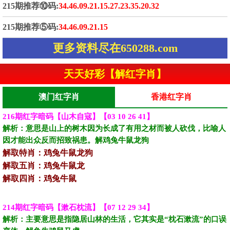
215期推荐⑩码:
34.46.09.21.15.27.23.35.20.32
215期推荐⑤码:
34.46.09.21.15
更多资料尽在650288.com
天天好彩【解红字肖】
澳门红字肖
香港红字肖
216期红字暗码【山木自寇】【03 10 26 41】
解析：‌‌意思是山上的树木因为长成了有用之材而被人砍伐，‌比喻人
因才能出众反而招致祸患‌。‌‌解鸡兔牛鼠龙狗‌‌‌‌‌‌‌
解取特肖：鸡兔牛鼠龙狗
解取五肖：鸡兔牛鼠龙
解取四肖：鸡兔牛鼠
214期红字暗码【漱石枕流】【07 12 29 34】
解析：‌‌主要意思是‌指隐居山林的生活‌，它其实是“枕石漱流”的口误